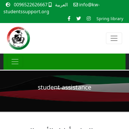
info@kw-
العربية
0096522626667
studentssupport.org
Spring library
student assistance