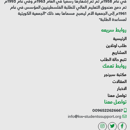
في عام 1958م ثم تم إشهارها رسمياً في العام 1963م وفي عام 1993م
تم دمج صندوق التعليم العالي للطلبة الفلسطينيين المؤسس في عام
1961م إلى الجمعية الأم ليصبح مسماها بعد ذلك "الجمعية الكويتية
لمساعدة الطلبة"
روابط سريعه
الرئيسية
طلب اونلاين
المشاريع
تتبع حالة الطلب
روابط تهمك
مكتبة سبرنجر
المقالات
الاخبار
تواصل معنا
تواصل معنا
0096522626667
info@kw-studentssupport.org