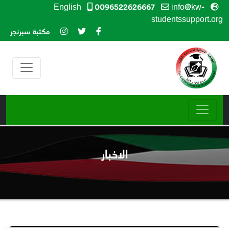
0096522626667
info@kw-
English
studentssupport.org
مكتبة سبرنجر
الاخبار