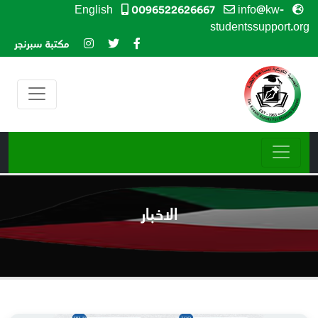
0096522626667
info@kw-
English
studentssupport.org
مكتبة سبرنجر
الاخبار